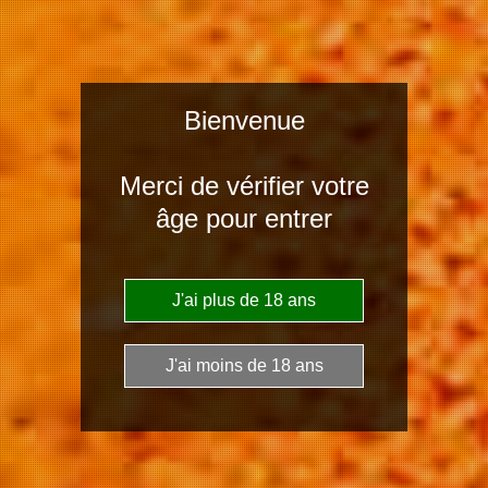
Bienvenue
Merci de vérifier votre
âge pour entrer